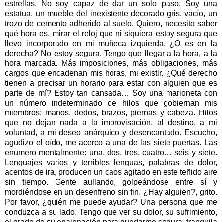
estrellas. No soy capaz de dar un solo paso. Soy una
estatua, un mueble del inexistente decorado gris, vacío, un
trozo de cemento adherido al suelo. Quiero, necesito saber
qué hora es, mirar el reloj que ni siquiera estoy segura que
llevo incorporado en mi muñeca izquierda. ¿O es en la
derecha? No estoy segura. Tengo que llegar a la hora, a la
hora marcada. Más imposiciones, más obligaciones, más
cargos que encadenan mis horas, mi existir. ¿Qué derecho
tienen a precisar un horario para estar con alguien que es
parte de mí? Estoy tan cansada… Soy una marioneta con
un número indeterminado de hilos que gobiernan mis
miembros: manos, dedos, brazos, piernas y cabeza. Hilos
que no dejan nada a la improvisación, al destino, a mi
voluntad, a mi deseo anárquico y desencantado. Escucho,
agudizo el oído, me acerco a una de las siete puertas. Las
enumero mentalmente: una, dos, tres, cuatro… seis y siete.
Lenguajes varios y terribles lenguas, palabras de dolor,
acentos de ira, producen un caos agitado en este teñido aire
sin tiempo. Gente aullando, golpeándose entre sí y
mordiéndose en un desenfreno sin fin. ¿Hay alguien?, grito.
Por favor, ¿quién me puede ayudar? Una persona que me
conduzca a su lado. Tengo que ver su dolor, su sufrimiento,
el grado de su enajenación para quedarme segura, tranquila